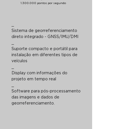
1.300.000 pontos por segundo
_
Sistema de georreferenciamento
direto integrado - GNSS/IMU/DMI
_
Suporte compacto e portátil para
instalação em diferentes tipos de
veículos
_
Display com informações do
projeto em tempo real
_
Software para pós-processamento
das imagens e dados
de
georreferenciamento.