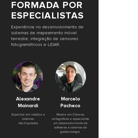
FORMADA POR
ESPECIALISTAS
Experiência no desenvolvimento de
sistemas de mapeamento móvel
terrestre, integração de sensores
fotogramétricos e LIDAR.
Alexandre
Marcelo
Mainardi
Pacheco
Expertise em robótica e
Mestre em Ciências
sistemas
cartográficas e especialista
não-tripulados
em desenvolvimento de
softwares e sistemas de
geotecnologia