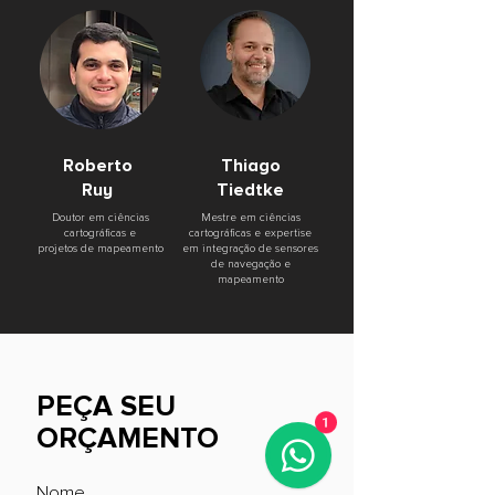
Roberto
Thiago
Ruy
Tiedtke
Doutor em ciências
Mestre em ciências
cartográficas e
cartográficas e expertise
projetos de mapeamento
em integração de sensores
de navegação e
mapeamento
PEÇA SEU
1
ORÇAMENTO
Nome