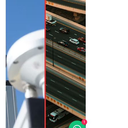
25 de jun.
3 min de leitura
ARX Tecnologia participa
da DroneShow Robotics
2026 e fortalece conexões
no setor de
geotecnologia
ARX Tecnologia participa da DroneShow
Robotics 2026 Entre os dias 16 e 18 de
junho, a ARX participou da DroneShow
Robotics 2026, um dos principais eventos
da América Latina voltados para drones,
geotecnologia, robótica e soluções de
mapeamento. Realizada em São Paulo na
Expo Center Norte, a feira reuniu
empresas, profissionais, pesquisadores e
gestores públicos em busca das mais
recentes inovações para captura,
1