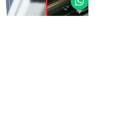
processamento e análise de dados
geoespaciais. Durante os três d