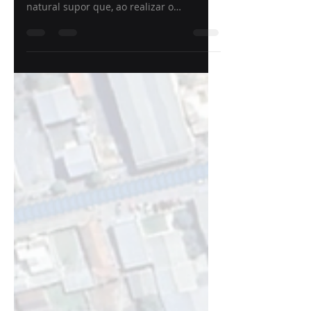
Mapeamento Tradicional
vs. Mapeamento Móvel:
Diferenças, vantagens e
aplicações
Comparação entre Mapeamento
Tradicional com o Mapeamento Móvel É
natural supor que, ao realizar o
mapeamento de sua área urbana, um
município utilize as tecnologias já
disponíveis para essa finalidade, como
sistemas de mapeamento móvel com
câmera 360° para visualizar ruas, casas,
postes e pavimentação, além de LiDAR
para realizar medições de fachadas. No
entanto, a realidade nem sempre
acompanha esse cenário. Muitas cidades
de médio e pequeno porte ainda
realizam o mapeamento