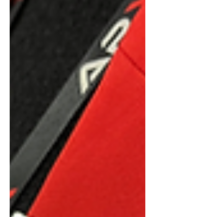
mudando o mercado de geotecnologia.
Todos os anos, a DroneShow Robotics e a
MundoGEO Connect reúnem empresas,
fabricantes, especialistas e profissionais
que atuam na vanguarda da inovação em
geotecnologia, drones, sensoriamento
remoto, inteligência artificial, topografia e
mapeamento. O encontro se consolidou
como um dos principais pontos de
referência para acompanhar as
transformações que vêm moldando o
seto