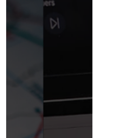
últimas décadas. Seu principal objetivo é
simplificar a cobrança de tributos sobre o
consumo, reduzindo a complexidade do
modelo atual e tornando a arrecadação
mais eficiente e transparente. Entre as
principais mudanças está a substituição
de diversos tributos, como PIS, Cofins,
ICMS, ISS e IPI (em grande parte), por
novos impostos, como a Contribuição
sobre Bens