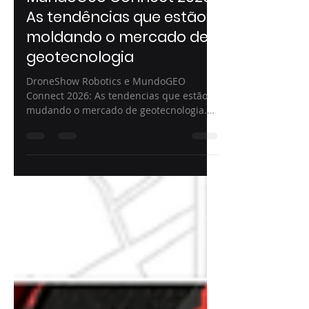
2 de jul.
6 min de leitura
DroneShow Robotics e
MundoGeo Connect 2026:
As tendências que estão
moldando o mercado de
geotecnologia
DroneShow Robotics e MundoGEO
Connect 2026: As tendencias que estão