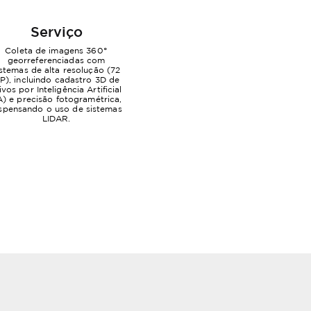
Serviço
Coleta de imagens 360°
georreferenciadas com
istemas de alta resolução (72
P), incluindo cadastro 3D de
ivos por Inteligência Artificial
A) e precisão fotogramétrica,
spensando o uso de sistemas
LIDAR.