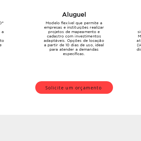
Aluguel
0°
Modelo flexível que permite a
e
empresas e instituições realizar
 a
projetos de mapeamento e
s
cadastro com investimentos
M
nto
adaptáveis. Opções de locação
at
e
a partir de 10 dias de uso, ideal
(I
para atender a demandas
di
específicas.
Solicite um orçamento