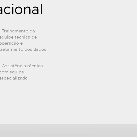
acional
|
Treinamento da
equipe técnica de
operação e
tratamento dos dados
|
Assistência técnica
com equipe
especializada