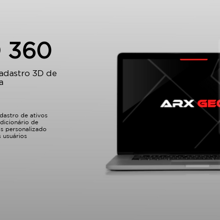
 360
adastro 3D de
a
dastro de ativos
dicionário de
s personalizado
s usuários