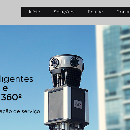
Início
Soluções
Equipe
Conta
ligentes
 e
360º
ação de serviço