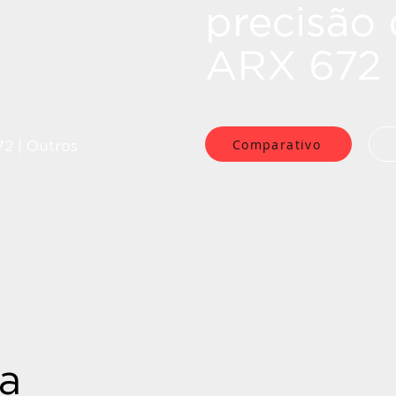
precisão
ARX 672
Comparativo
2 | Outros
ia