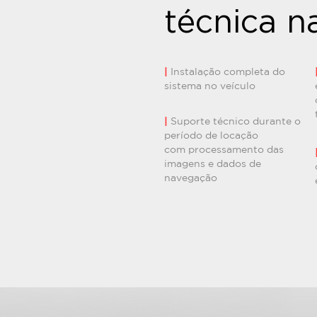
técnica n
|
Instalação completa do
sistema no veículo
|
Suporte técnico durante o
período de locação
com processamento das
imagens e dados de
navegação