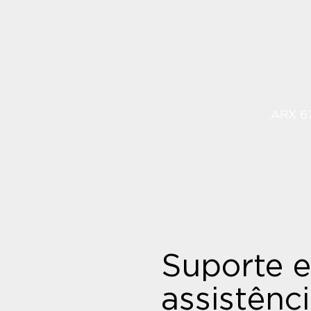
ARX 67
Suporte e
assistênc