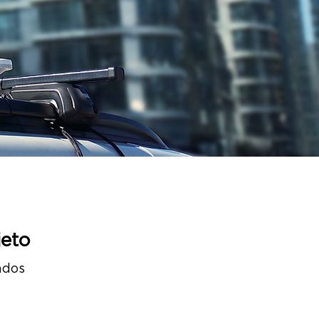
eto
ados